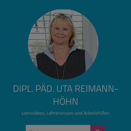
Zum
Inhalt
springen
DIPL. PÄD. UTA REIMANN-
HÖHN
Lernvideos, Lehrerwissen und Arbeitshilfen
Suchen