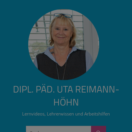
Zum
Inhalt
springen
DIPL. PÄD. UTA REIMANN-
HÖHN
Lernvideos, Lehrerwissen und Arbeitshilfen
Suchen