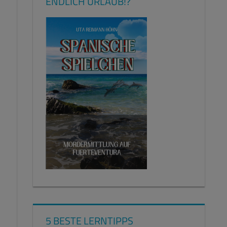
ENDLICH URLAUB!?
5 BESTE LERNTIPPS