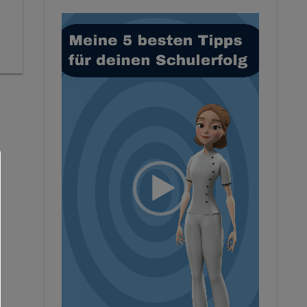
Video-
Player