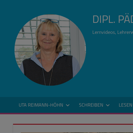
Zum
Inhalt
DIPL. P
springen
Lernvideos, Lehrerw
UTA REIMANN-HÖHN
SCHREIBEN
LESEN