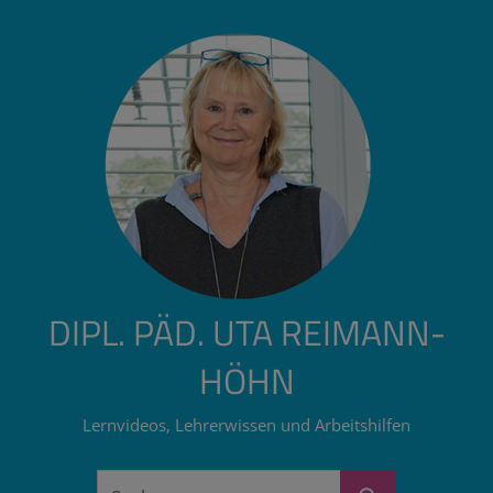
Zum
Inhalt
springen
DIPL. PÄD. UTA REIMANN-
HÖHN
Lernvideos, Lehrerwissen und Arbeitshilfen
Suchen