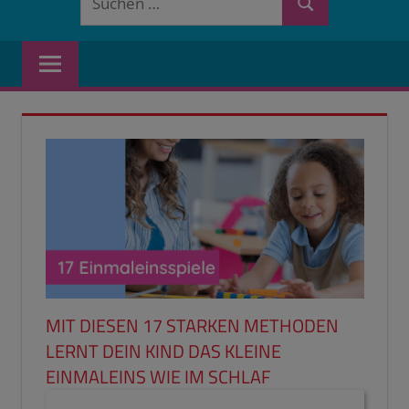
Suchen
nach:
MIT DIESEN 17 STARKEN METHODEN
LERNT DEIN KIND DAS KLEINE
EINMALEINS WIE IM SCHLAF