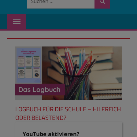
Suchen
nach:
LOGBUCH FÜR DIE SCHULE – HILFREICH
ODER BELASTEND?
YouTube aktivieren?