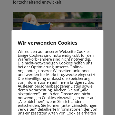
fortschreitend entwickelt.
Wir verwenden Cookies
Wir nutzen auf unserer Webseite Cookies.
Einige Cookies sind notwendig (z.B. für den
Warenkorb) andere sind nicht notwendig.
Die nicht-notwendigen Cookies helfen uns
bei der Optimierung unseres Online-
Angebotes, unserer Webseitenfunktionen
und werden für Marketingzwecke eingesetzt.
Lesen ist eine Kernkompetenz
Die Einwilligung umfasst die Speicherung
von Informationen auf Ihrem Endgerät, das
Auslesen personenbezogener Daten sowie
Im Laufe der Grundschulzeit
deren Verarbeitung. Klicken Sie auf „Alle
akzeptieren“, um in den Einsatz von nicht
sollte dein Kind lernen
notwendigen Cookies einzuwilligen oder auf
„Alle ablehnen“, wenn Sie sich anders
entscheiden. Sie können unter „Einstellungen
verwalten“ detaillierte Informationen der von
altersgemäße Texte sinnverstehend zu
uns eingesetzten Arten von Cookies erhalten