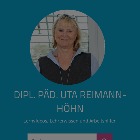
Zum
Inhalt
springen
DIPL. PÄD. UTA REIMANN-
HÖHN
Lernvideos, Lehrerwissen und Arbeitshilfen
Suchen