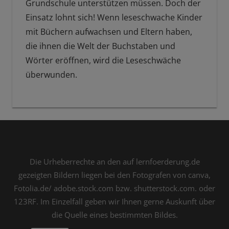
Grundschule unterstützen müssen. Doch der
Einsatz lohnt sich! Wenn leseschwache Kinder
mit Büchern aufwachsen und Eltern haben,
die ihnen die Welt der Buchstaben und
Wörter eröffnen, wird die Leseschwäche
überwunden.
Die Urheberrechte an den auf lernfoerderung.de
gezeigten Bildern liegen bei den Fotografen von canva,
Fotolia.de/ adobe.stock.com bzw. shutterstock.com. oder
123RF. Im Einzelfall geben wir Ihnen gerne Auskunft über
die Quelle eines bestimmten Bildes.