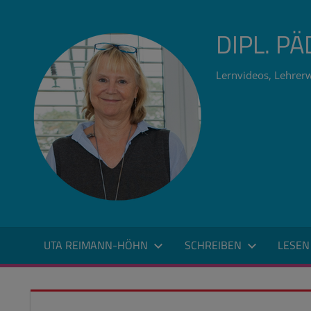
Zum
Inhalt
DIPL. P
springen
Lernvideos, Lehrerw
UTA REIMANN-HÖHN
SCHREIBEN
LESEN