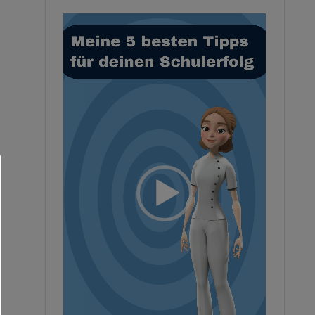
Video-
Player