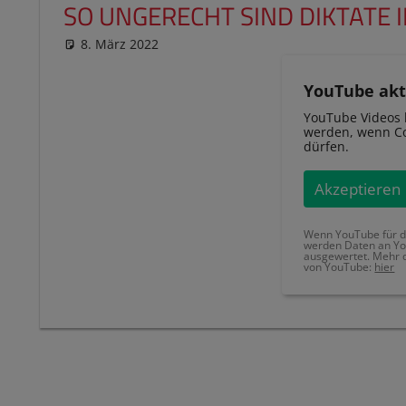
SO UNGERECHT SIND DIKTATE 
8. März 2022
reimannhoehn
Schulwissen für dein Kind
YouTube akt
YouTube Videos 
werden, wenn Co
dürfen.
Akzeptieren
Wenn YouTube für di
werden Daten an Yo
ausgewertet. Mehr 
von YouTube:
hier
BEWERTUNG
VON
DIKTATEN
DIKATATE
DIKTAT