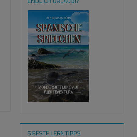
ENDLICH URLAUB!?
5 BESTE LERNTIPPS