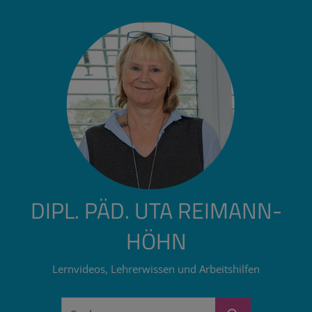
Zum
Inhalt
springen
DIPL. PÄD. UTA REIMANN-
HÖHN
Lernvideos, Lehrerwissen und Arbeitshilfen
Suchen