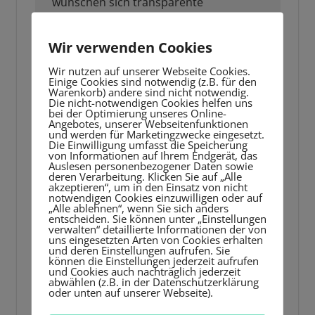
wünschen sich transparente
Informationen, klare Regeln und eine
offene Kommunikation mit den
Wir verwenden Cookies
LehrerInnen – damit sie ihre Kinder
Wir nutzen auf unserer Webseite Cookies.
sinnvoll begleiten können, statt nur
Einige Cookies sind notwendig (z.B. für den
Warenkorb) andere sind nicht notwendig.
zuzuschauen.
Die nicht-notwendigen Cookies helfen uns
bei der Optimierung unseres Online-
Angebotes, unserer Webseitenfunktionen
und werden für Marketingzwecke eingesetzt.
Die Einwilligung umfasst die Speicherung
Die Risiken – worauf wir
von Informationen auf Ihrem Endgerät, das
Auslesen personenbezogener Daten sowie
achten müssen
deren Verarbeitung. Klicken Sie auf „Alle
akzeptieren“, um in den Einsatz von nicht
notwendigen Cookies einzuwilligen oder auf
„Alle ablehnen“, wenn Sie sich anders
So hilfreich KI sein kann – es gibt auch
entscheiden. Sie können unter „Einstellungen
verwalten“ detaillierte Informationen der von
ernsthafte Bedenken:
uns eingesetzten Arten von Cookies erhalten
und deren Einstellungen aufrufen. Sie
können die Einstellungen jederzeit aufrufen
Datenschutz & Privatsphäre:
KI braucht
und Cookies auch nachträglich jederzeit
abwählen (z.B. in der Datenschutzerklärung
Daten – aber wer schützt die sensiblen Infos
oder unten auf unserer Webseite).
unserer Kinder?