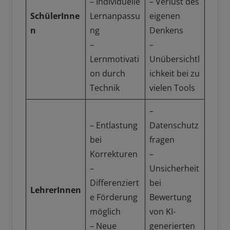
– Individuelle
– Verlust des
SchülerInne
Lernanpassu
eigenen
n
ng
Denkens
–
–
Lernmotivati
Unübersichtl
on durch
ichkeit bei zu
Technik
vielen Tools
–
– Entlastung
Datenschutz
bei
fragen
Korrekturen
–
–
Unsicherheit
Differenziert
bei
LehrerInnen
e Förderung
Bewertung
möglich
von KI-
– Neue
generierten