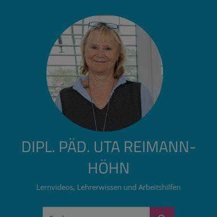
Zum
Inhalt
springen
DIPL. PÄD. UTA REIMANN-
HÖHN
Lernvideos, Lehrerwissen und Arbeitshilfen
Suchen