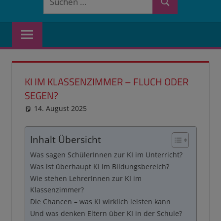
Suchen
nach:
KI IM KLASSENZIMMER – FLUCH ODER
SEGEN?
14. August 2025
reimannhoehn
Neuste Beiträge
Inhalt Übersicht
Was sagen SchülerInnen zur KI im Unterricht?
Was ist überhaupt KI im Bildungsbereich?
Wie stehen LehrerInnen zur KI im
Klassenzimmer?
Die Chancen – was KI wirklich leisten kann
Und was denken Eltern über KI in der Schule?