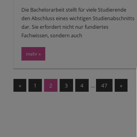
Die Bachelorarbeit stellt für viele Studierende
den Abschluss eines wichtigen Studienabschnitts
dar. Sie erfordert nicht nur fundiertes
Fachwissen, sondern auch
mehr
Seitennummerierung
Vorherige
Nächst
«
1
2
3
4
…
47
»
Beiträge
Beiträ
der
Beiträge