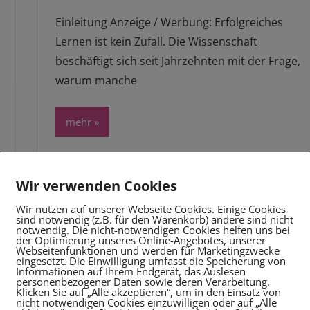
Einleitung Anzeige / Werbung: Erfolgreiches
Lernen ist kein Zufall. Die Wissenschaft
beschäftigt sich seit Jahrzehnten mit der Frage,
warum manche
mehr
Wir verwenden Cookies
e
Wir nutzen auf unserer Webseite Cookies. Einige Cookies
ge
sind notwendig (z.B. für den Warenkorb) andere sind nicht
notwendig. Die nicht-notwendigen Cookies helfen uns bei
der Optimierung unseres Online-Angebotes, unserer
Webseitenfunktionen und werden für Marketingzwecke
eingesetzt. Die Einwilligung umfasst die Speicherung von
Informationen auf Ihrem Endgerät, das Auslesen
personenbezogener Daten sowie deren Verarbeitung.
Klicken Sie auf „Alle akzeptieren“, um in den Einsatz von
nicht notwendigen Cookies einzuwilligen oder auf „Alle