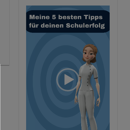
Video-
Player