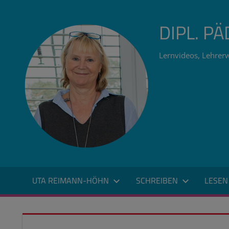
Zum
Inhalt
DIPL. P
springen
Lernvideos, Lehrerw
UTA REIMANN-HÖHN
SCHREIBEN
LESEN