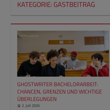
KATEGORIE:
GASTBEITRAG
GHOSTWRITER BACHELORARBEIT:
CHANCEN, GRENZEN UND WICHTIGE
ÜBERLEGUNGEN
2. Juli 2026
reimannhoehn
Gastbeitrag
,
Partnerlink
,
PL dauerha