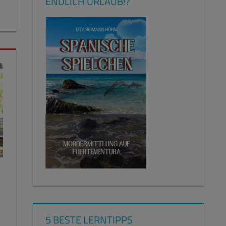
ENDLICH URLAUB!?
5 BESTE LERNTIPPS