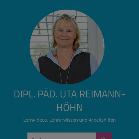
Zum
Inhalt
springen
DIPL. PÄD. UTA REIMANN-
HÖHN
Lernvideos, Lehrerwissen und Arbeitshilfen
Suchen