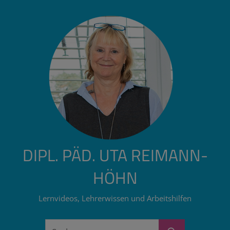
Zum
Inhalt
springen
DIPL. PÄD. UTA REIMANN-
HÖHN
Lernvideos, Lehrerwissen und Arbeitshilfen
Suchen