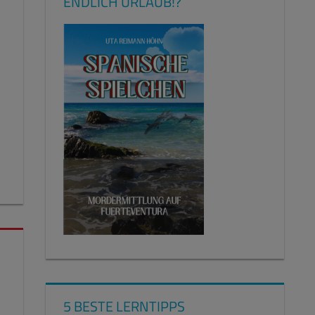
ENDLICH URLAUB!?
5 BESTE LERNTIPPS