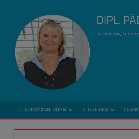
Zum
Inhalt
DIPL. P
springen
Lernvideos, Lehrerw
UTA REIMANN-HÖHN
SCHREIBEN
LESEN