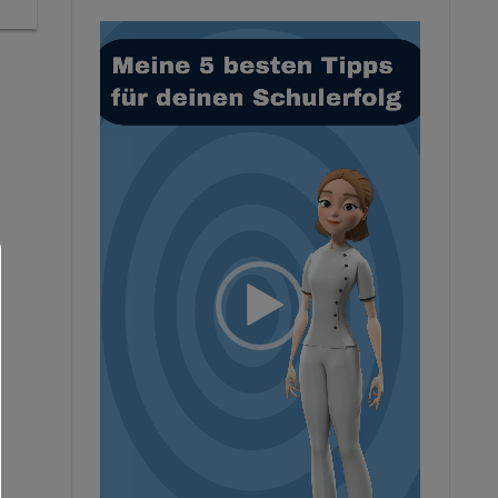
Video-
Player