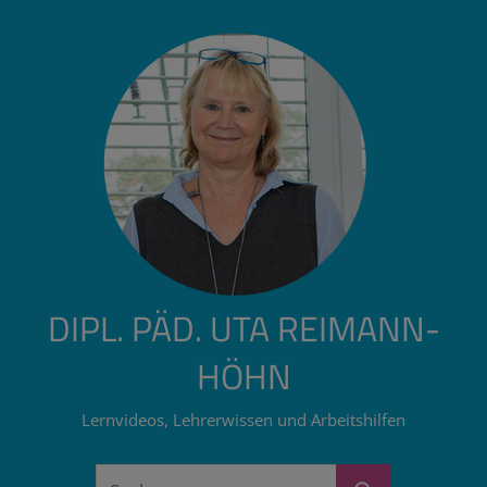
Zum
Inhalt
springen
DIPL. PÄD. UTA REIMANN-
HÖHN
Lernvideos, Lehrerwissen und Arbeitshilfen
Suchen