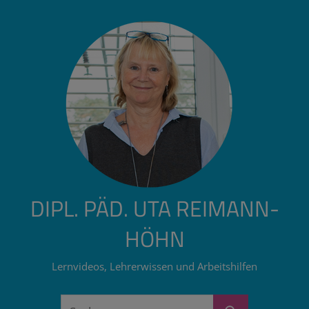
Zum
Inhalt
springen
DIPL. PÄD. UTA REIMANN-
HÖHN
Lernvideos, Lehrerwissen und Arbeitshilfen
Suchen