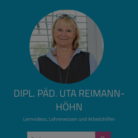
Zum
Inhalt
springen
DIPL. PÄD. UTA REIMANN-
HÖHN
Lernvideos, Lehrerwissen und Arbeitshilfen
Suchen