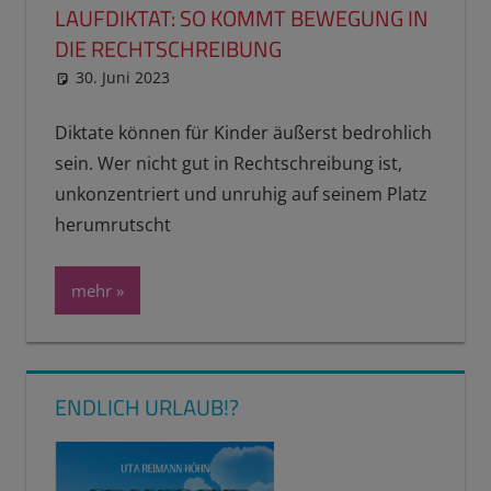
LAUFDIKTAT: SO KOMMT BEWEGUNG IN
DIE RECHTSCHREIBUNG
30. Juni 2023
reimannhoehn
Schulwissen für dein Kind
Diktate können für Kinder äußerst bedrohlich
sein. Wer nicht gut in Rechtschreibung ist,
unkonzentriert und unruhig auf seinem Platz
herumrutscht
mehr
ENDLICH URLAUB!?