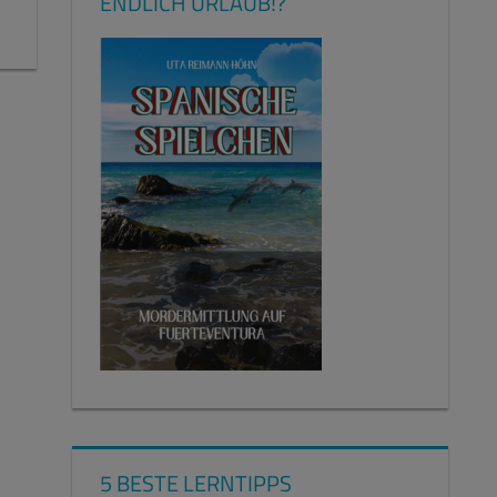
ENDLICH URLAUB!?
5 BESTE LERNTIPPS