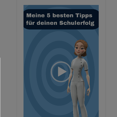
Video-
Player