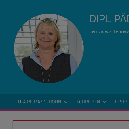
Zum
Inhalt
DIPL. P
springen
Lernvideos, Lehrerw
UTA REIMANN-HÖHN
SCHREIBEN
LESEN