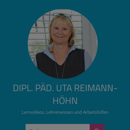
Zum
Inhalt
springen
DIPL. PÄD. UTA REIMANN-
HÖHN
Lernvideos, Lehrerwissen und Arbeitshilfen
Suchen