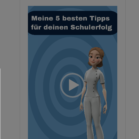
Video-
Player