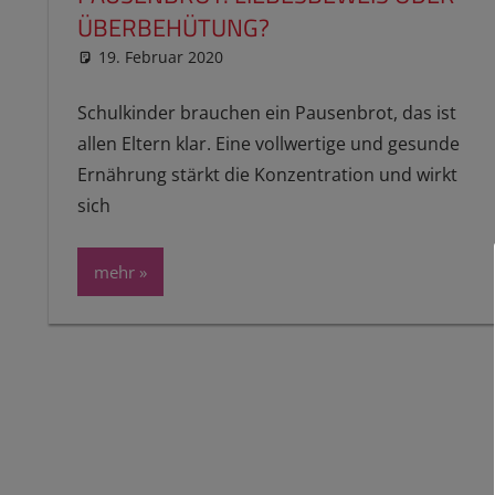
ÜBERBEHÜTUNG?
19. Februar 2020
reimannhoehn
Schulwissen für dein Kind
Schulkinder brauchen ein Pausenbrot, das ist
allen Eltern klar. Eine vollwertige und gesunde
Ernährung stärkt die Konzentration und wirkt
sich
mehr