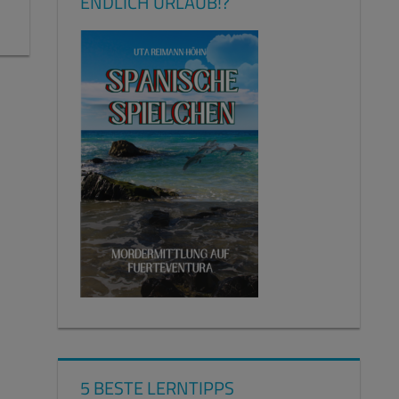
ENDLICH URLAUB!?
5 BESTE LERNTIPPS