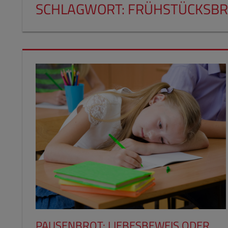
SCHLAGWORT:
FRÜHSTÜCKSBR
PAUSENBROT: LIEBESBEWEIS ODER