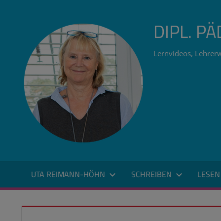
Zum
Inhalt
DIPL. P
springen
Lernvideos, Lehrerw
UTA REIMANN-HÖHN
SCHREIBEN
LESEN