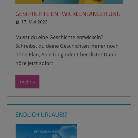
GESCHICHTE ENTWICKELN: ANLEITUNG
17. Mai 2022
reimannhoehn
Schulwissen für dein Kind
Musst du eine Geschichte entwickeln?
Schreibst du deine Geschichten immer noch
ohne Plan, Anleitung oder Checkliste? Dann
höre jetzt sofort
mehr
ENDLICH URLAUB!?