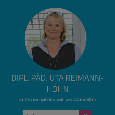
Zum
Inhalt
springen
DIPL. PÄD. UTA REIMANN-
HÖHN
Lernvideos, Lehrerwissen und Arbeitshilfen
Suchen