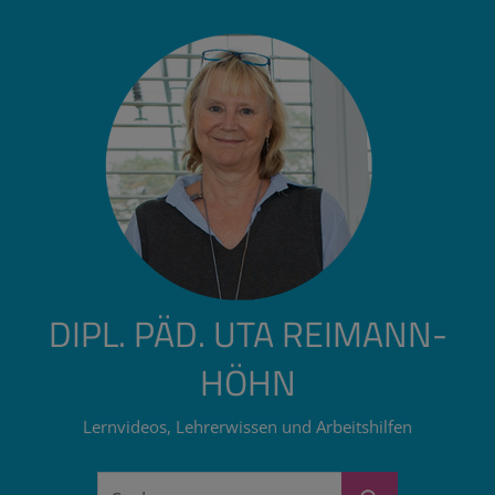
Zum
Inhalt
springen
DIPL. PÄD. UTA REIMANN-
HÖHN
Lernvideos, Lehrerwissen und Arbeitshilfen
Suchen