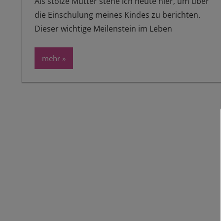
Als stolze Mutter stehe ich heute hier, um über
die Einschulung meines Kindes zu berichten.
Dieser wichtige Meilenstein im Leben
mehr