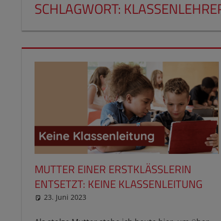
SCHLAGWORT:
KLASSENLEHRE
MUTTER EINER ERSTKLÄSSLERIN
ENTSETZT: KEINE KLASSENLEITUNG
23. Juni 2023
reimannhoehn
Schulwissen für dein Kind