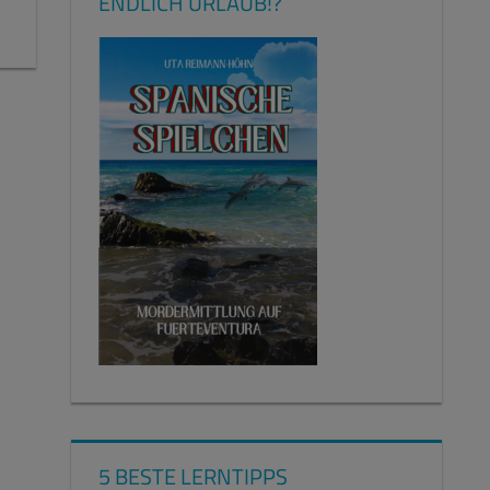
ENDLICH URLAUB!?
5 BESTE LERNTIPPS