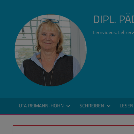
Zum
Inhalt
DIPL. P
springen
Lernvideos, Lehrerw
UTA REIMANN-HÖHN
SCHREIBEN
LESEN