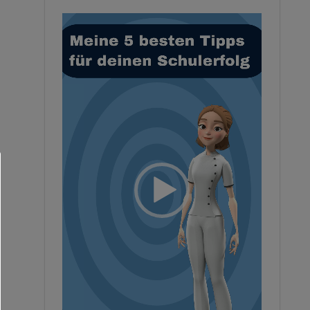
Video-
Player