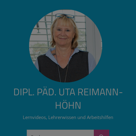
Zum
Inhalt
springen
DIPL. PÄD. UTA REIMANN-
HÖHN
Lernvideos, Lehrerwissen und Arbeitshilfen
Suchen