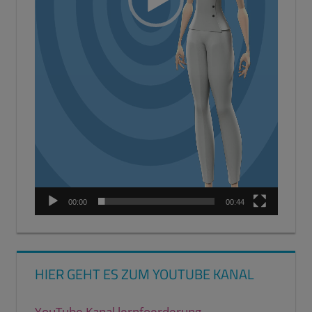
00:00
00:44
HIER GEHT ES ZUM YOUTUBE KANAL
YouTube Kanal lernfoerderung