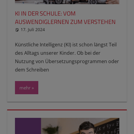
KI IN DER SCHULE: VOM
AUSWENDIGLERNEN ZUM VERSTEHEN
17. Juli 2024
reimannhoehn
Neuste Beiträge
,
Schulwissen für
dein Kind
Künstliche Intelligenz (KI) ist schon längst Teil
des Alltags unserer Kinder. Ob bei der
Nutzung von Übersetzungsprogrammen oder
dem Schreiben
mehr