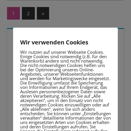
Seitennummerierung
Nächste
1
2
»
Beiträge
der
Beiträge
ENDLICH URLAUB!?
Wir verwenden Cookies
Wir nutzen auf unserer Webseite Cookies.
Einige Cookies sind notwendig (z.B. für den
Warenkorb) andere sind nicht notwendig.
Die nicht-notwendigen Cookies helfen uns
bei der Optimierung unseres Online-
Angebotes, unserer Webseitenfunktionen
und werden für Marketingzwecke eingesetzt.
Die Einwilligung umfasst die Speicherung
von Informationen auf Ihrem Endgerät, das
Auslesen personenbezogener Daten sowie
deren Verarbeitung. Klicken Sie auf „Alle
akzeptieren“, um in den Einsatz von nicht
notwendigen Cookies einzuwilligen oder auf
„Alle ablehnen“, wenn Sie sich anders
entscheiden. Sie können unter „Einstellungen
verwalten“ detaillierte Informationen der von
uns eingesetzten Arten von Cookies erhalten
und deren Einstellungen aufrufen. Sie
können die Einstellungen jederzeit aufrufen