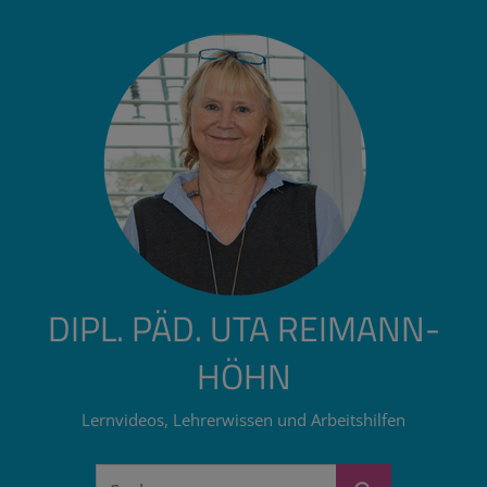
Zum
Inhalt
springen
DIPL. PÄD. UTA REIMANN-
HÖHN
Lernvideos, Lehrerwissen und Arbeitshilfen
Suchen