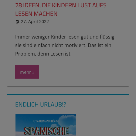
28 IDEEN, DIE KINDERN LUST AUFS
LESEN MACHEN
27. April 2022
reimannhoehn
Schulwissen für dein Kind
Immer weniger Kinder lesen gut und flüssig –
sie sind einfach nicht motiviert. Das ist ein
Problem, denn Lesen ist
mehr
ENDLICH URLAUB!?