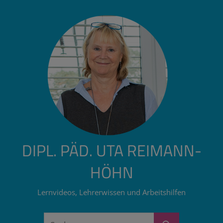
Zum
Inhalt
springen
DIPL. PÄD. UTA REIMANN-
HÖHN
Lernvideos, Lehrerwissen und Arbeitshilfen
Suchen