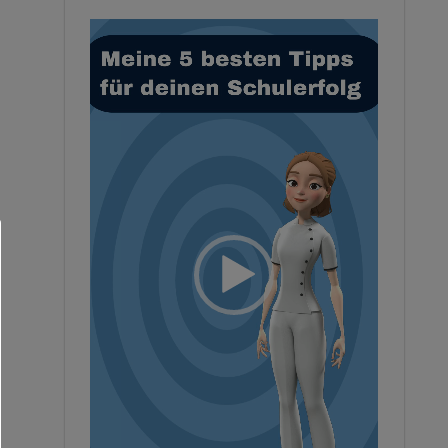
Video-
Player