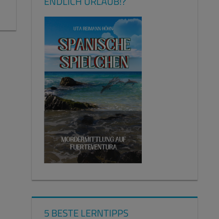
ENDLICH URLAUB!?
5 BESTE LERNTIPPS