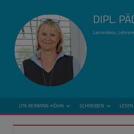
Zum
Inhalt
DIPL. P
springen
Lernvideos, Lehrerw
UTA REIMANN-HÖHN
SCHREIBEN
LESEN