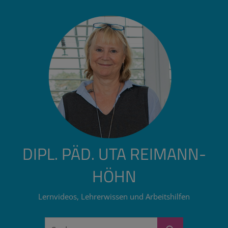
Zum
Inhalt
springen
DIPL. PÄD. UTA REIMANN-
HÖHN
Lernvideos, Lehrerwissen und Arbeitshilfen
Suchen