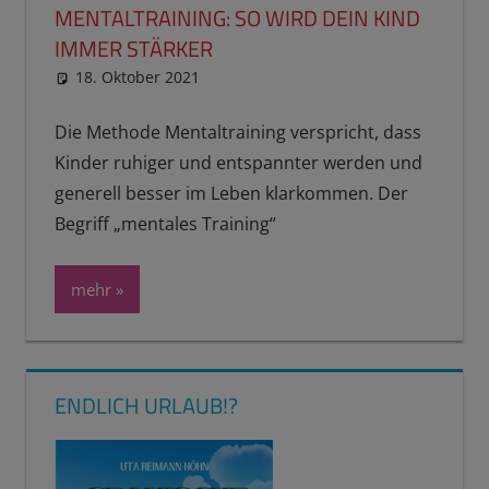
MENTALTRAINING: SO WIRD DEIN KIND
IMMER STÄRKER
18. Oktober 2021
reimannhoehn
Schulwissen für dein Kind
Die Methode Mentaltraining verspricht, dass
Kinder ruhiger und entspannter werden und
generell besser im Leben klarkommen. Der
Begriff „mentales Training“
mehr
ENDLICH URLAUB!?