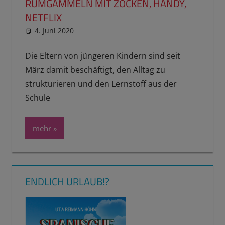
RUMGAMMELN MIT ZOCKEN, HANDY,
NETFLIX
4. Juni 2020
reimannhoehn
Schulwissen für dein Kind
Die Eltern von jüngeren Kindern sind seit
März damit beschäftigt, den Alltag zu
strukturieren und den Lernstoff aus der
Schule
mehr
ENDLICH URLAUB!?