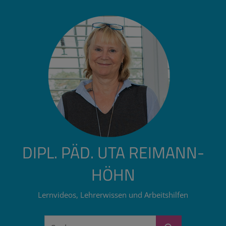
Zum
Inhalt
springen
DIPL. PÄD. UTA REIMANN-
HÖHN
Lernvideos, Lehrerwissen und Arbeitshilfen
Suchen