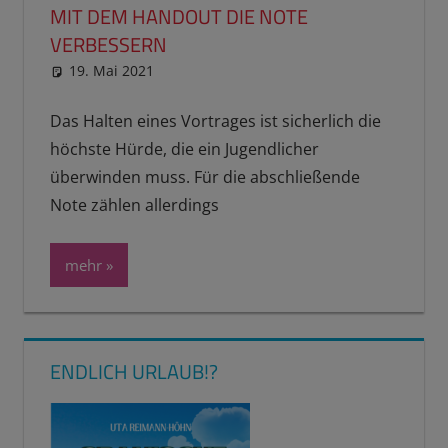
MIT DEM HANDOUT DIE NOTE
VERBESSERN
19. Mai 2021
reimannhoehn
Schulwissen für dein Kind
Das Halten eines Vortrages ist sicherlich die
höchste Hürde, die ein Jugendlicher
überwinden muss. Für die abschließende
Note zählen allerdings
mehr
ENDLICH URLAUB!?