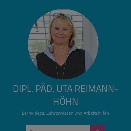
Zum
Inhalt
springen
DIPL. PÄD. UTA REIMANN-
HÖHN
Lernvideos, Lehrerwissen und Arbeitshilfen
Suchen