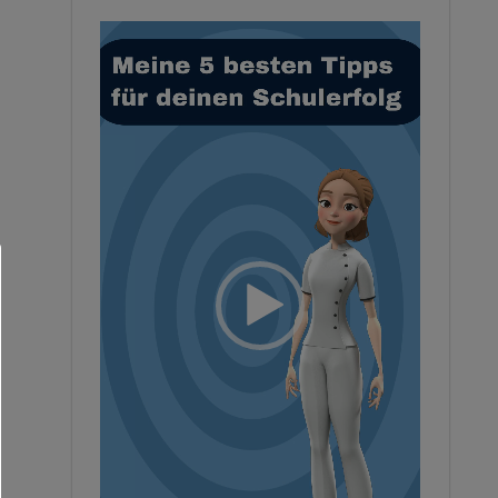
Video-
Player