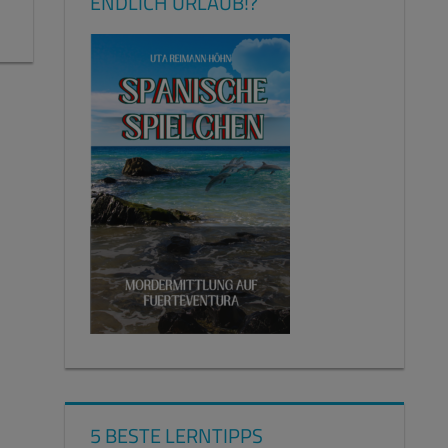
ENDLICH URLAUB!?
5 BESTE LERNTIPPS