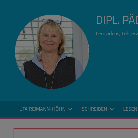
Zum
Inhalt
DIPL. P
springen
Lernvideos, Lehrerw
UTA REIMANN-HÖHN
SCHREIBEN
LESEN