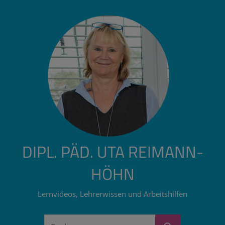
Zum
Inhalt
springen
DIPL. PÄD. UTA REIMANN-
HÖHN
Lernvideos, Lehrerwissen und Arbeitshilfen
Suchen