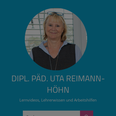
Zum
Inhalt
springen
DIPL. PÄD. UTA REIMANN-
HÖHN
Lernvideos, Lehrerwissen und Arbeitshilfen
Suchen