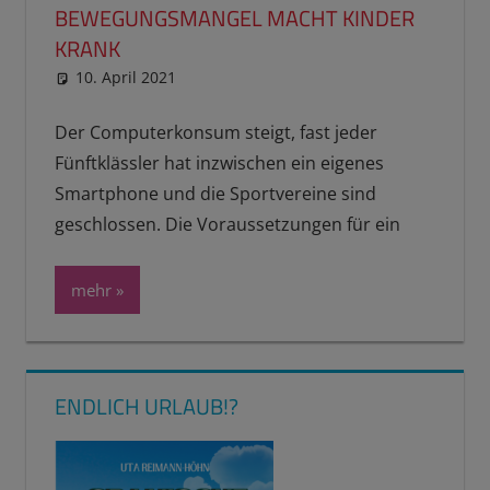
BEWEGUNGSMANGEL MACHT KINDER
KRANK
10. April 2021
reimannhoehn
Schulwissen für dein Kind
Der Computerkonsum steigt, fast jeder
Fünftklässler hat inzwischen ein eigenes
Smartphone und die Sportvereine sind
geschlossen. Die Voraussetzungen für ein
mehr
ENDLICH URLAUB!?