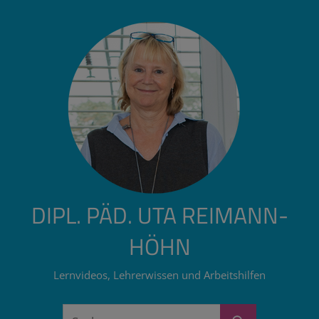
Zum
Inhalt
springen
DIPL. PÄD. UTA REIMANN-
HÖHN
Lernvideos, Lehrerwissen und Arbeitshilfen
Suchen