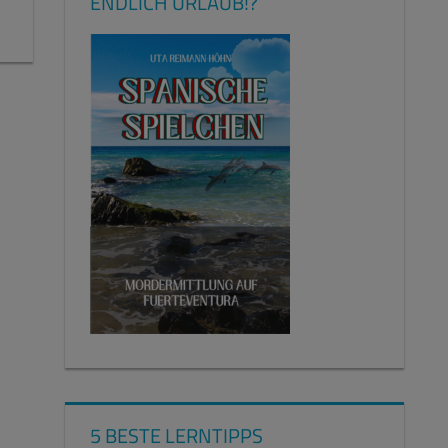
ENDLICH URLAUB!?
5 BESTE LERNTIPPS