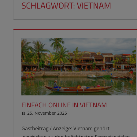
SCHLAGWORT:
VIETNAM
EINFACH ONLINE IN VIETNAM
25. November 2025
reimannhoehn
Gastbeitrag
,
Partnerlink
Gastbeitrag / Anzeige: Vietnam gehört