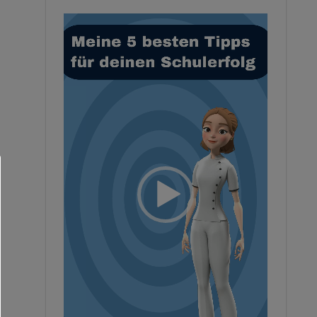
Video-
Player