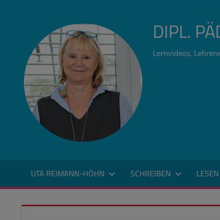
Zum
Inhalt
DIPL. P
springen
Lernvideos, Lehrerw
UTA REIMANN-HÖHN
SCHREIBEN
LESEN