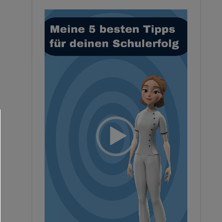
Video-
Player