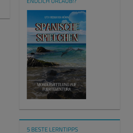
ENDLICH URLAUB!?
5 BESTE LERNTIPPS