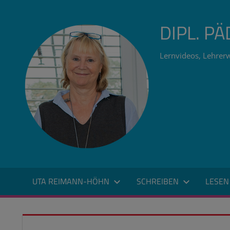
Zum
Inhalt
DIPL. P
springen
Lernvideos, Lehrerw
UTA REIMANN-HÖHN
SCHREIBEN
LESEN