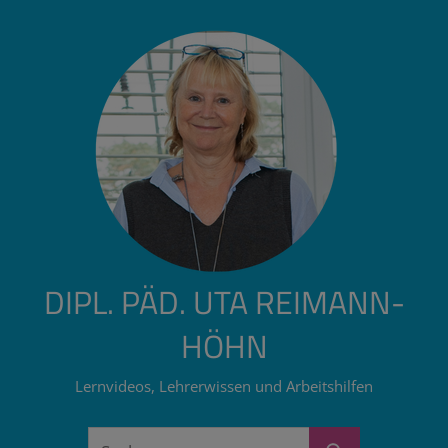
Zum
Inhalt
springen
DIPL. PÄD. UTA REIMANN-
HÖHN
Lernvideos, Lehrerwissen und Arbeitshilfen
Suchen