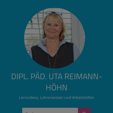
Zum
Inhalt
springen
DIPL. PÄD. UTA REIMANN-
HÖHN
Lernvideos, Lehrerwissen und Arbeitshilfen
Suchen