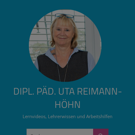
Zum
Inhalt
springen
DIPL. PÄD. UTA REIMANN-
HÖHN
Lernvideos, Lehrerwissen und Arbeitshilfen
Suchen