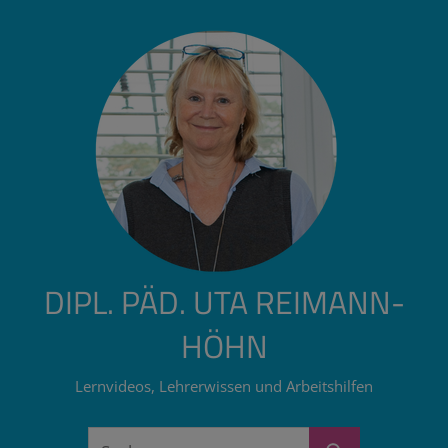
Zum
Inhalt
springen
DIPL. PÄD. UTA REIMANN-
HÖHN
Lernvideos, Lehrerwissen und Arbeitshilfen
Suchen