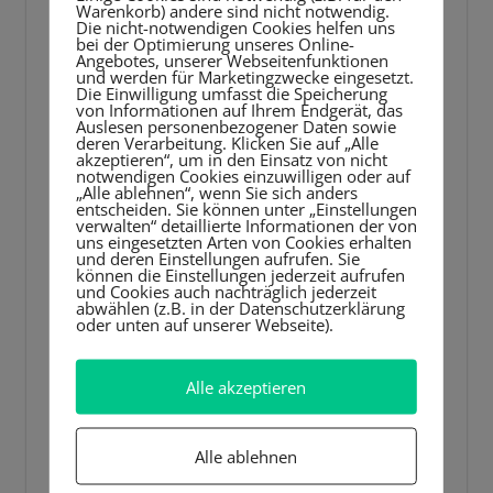
Warenkorb) andere sind nicht notwendig.
Stabilisierung von Wissen
Die nicht-notwendigen Cookies helfen uns
bei der Optimierung unseres Online-
Angebotes, unserer Webseitenfunktionen
und werden für Marketingzwecke eingesetzt.
Bei jüngeren Lernenden ist die neuronale
Die Einwilligung umfasst die Speicherung
von Informationen auf Ihrem Endgerät, das
Plastizität hoch – das heißt, strukturelle
Auslesen personenbezogener Daten sowie
deren Verarbeitung. Klicken Sie auf „Alle
Verbindungen im Gehirn können besonders
akzeptieren“, um in den Einsatz von nicht
notwendigen Cookies einzuwilligen oder auf
gut gebildet und gefestigt werden.
„Alle ablehnen“, wenn Sie sich anders
entscheiden. Sie können unter „Einstellungen
Handschriftliche Übungen nutzen genau
verwalten“ detaillierte Informationen der von
diese Phase, um Wissen mit stabilen
uns eingesetzten Arten von Cookies erhalten
und deren Einstellungen aufrufen. Sie
Zugangswegen zu verankern.
können die Einstellungen jederzeit aufrufen
und Cookies auch nachträglich jederzeit
abwählen (z.B. in der Datenschutzerklärung
oder unten auf unserer Webseite).
4. Praxistipps:
Handschrift gezielt
Alle akzeptieren
nutzen & fördern
Alle ablehnen
Hier kommen konkrete Ideen, wie du in der