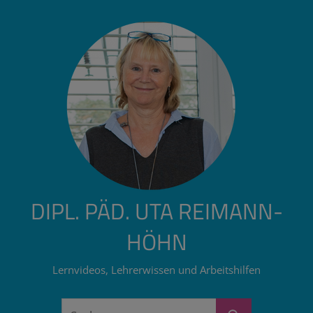
Zum
Inhalt
springen
DIPL. PÄD. UTA REIMANN-
HÖHN
Lernvideos, Lehrerwissen und Arbeitshilfen
Suchen