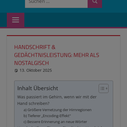
Suchen
nach:
HANDSCHRIFT &
GEDÄCHTNISLEISTUNG: MEHR ALS
NOSTALGISCH
13. Oktober 2025
reimannhoehn
Neuste Beiträge
Inhalt Übersicht
Was passiert im Gehirn, wenn wir mit der
Hand schreiben?
a) Größere Vernetzung der Hirnregionen
b) Tieferer „Encoding-Effekt“
c) Bessere Erinnerung an neue Wörter