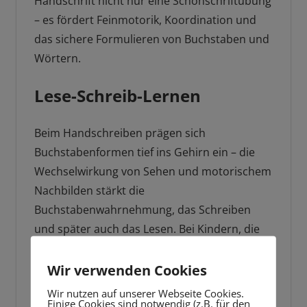
Handschrift nicht nur eine Schönschriftübung
– es fördert Feinmotorik, Koordination und
das sichere Formulieren von Buchstaben und
Wörtern.
Lese-Schreib-Lernen
Beim Handschreiben prägen sich
Buchstabenformen tief ins Gehirn ein – die
Wechselwirkung von Sehen und motorischem
Nachbilden stärkt die
Buchstabenwahrnehmung, das Schreiben
und später auch das Lesen. Bei Kindern, die
primär digital lernen, zeigen sich häufiger
Unsicherheiten oder
Verwechslungen
bei
Wir verwenden Cookies
ähnlichen Buchstaben wie „b/d“.
Wir nutzen auf unserer Webseite Cookies.
Einige Cookies sind notwendig (z.B. für den