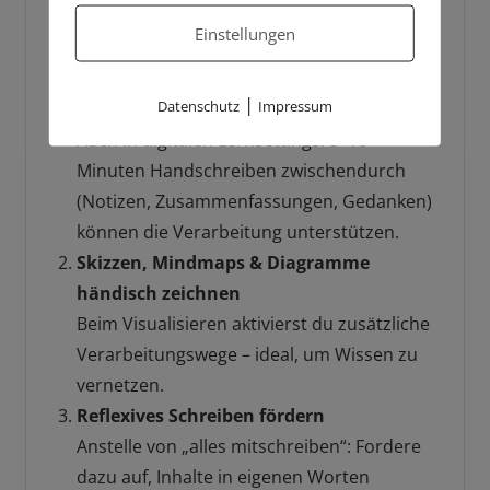
Schule, beim Lernen und im Alltag
Handschrift
Einstellungen
für Gedächtnisstärkung einsetzt:
|
Datenschutz
Impressum
Kurze Handschriftphasen einbauen
Auch in digitalen Lernsettings: 5–10
Minuten Handschreiben zwischendurch
(Notizen, Zusammenfassungen, Gedanken)
können die Verarbeitung unterstützen.
Skizzen, Mindmaps & Diagramme
händisch zeichnen
Beim Visualisieren aktivierst du zusätzliche
Verarbeitungswege – ideal, um Wissen zu
vernetzen.
Reflexives Schreiben fördern
Anstelle von „alles mitschreiben“: Fordere
dazu auf, Inhalte in eigenen Worten