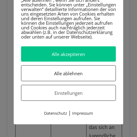
n, der sich
entscheiden. Sie können unter „Einstellungen
verwalten“ detaillierte Informationen der von
mit
uns eingesetzten Arten von Cookies erhalten
und deren Einstellungen aufrufen. Sie
Geheimnisse
können die Einstellungen jederzeit aufrufen
„Das
und Cookies auch nachträglich jederzeit
n,
Gegenteil
Anne Freytag
abwählen (z.B. in der Datenschutzerklärung
Identitätsfin
oder unten auf unserer Webseite).
von Hasen“
dung und
der Frage
Alle akzeptieren
nach dem
wahren
Alle ablehnen
Selbst
beschäftigt.
Einstellungen
Ein
aufklärendes
|
Datenschutz
Impressum
Sachbuch,
das sich an
Jugendliche