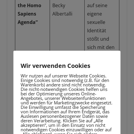
the Homo
Becky
auf seine
Sapiens
Albertalli
eigene
Agenda“
sexuelle
Identität
stößt und
sich mit den
Herausforde
rungen
Wir verwenden Cookies
seines
Wir nutzen auf unserer Webseite Cookies.
Einige Cookies sind notwendig (z.B. für den
Coming-outs
Warenkorb) andere sind nicht notwendig.
auseinander
Die nicht-notwendigen Cookies helfen uns
bei der Optimierung unseres Online-
setzt.
Angebotes, unserer Webseitenfunktionen
und werden für Marketingzwecke eingesetzt.
Die Einwilligung umfasst die Speicherung
Ein
von Informationen auf Ihrem Endgerät, das
Auslesen personenbezogener Daten sowie
intensiver
deren Verarbeitung. Klicken Sie auf „Alle
akzeptieren“, um in den Einsatz von nicht
Jugendroma
notwendigen Cookies einzuwilligen oder auf
„Alle ablehnen“, wenn Sie sich anders