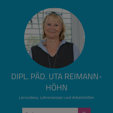
Zum
Inhalt
springen
DIPL. PÄD. UTA REIMANN-
HÖHN
Lernvideos, Lehrerwissen und Arbeitshilfen
Suchen