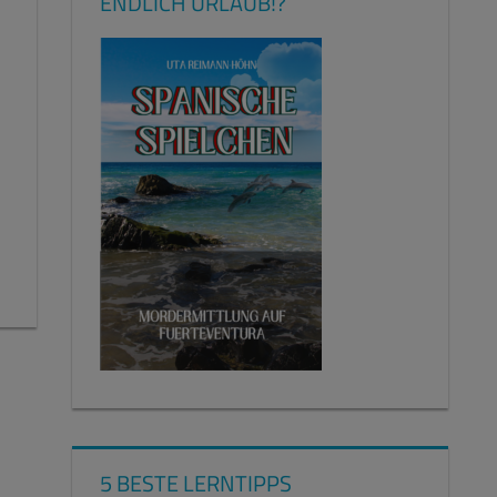
ENDLICH URLAUB!?
5 BESTE LERNTIPPS