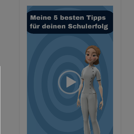
Video-
Player