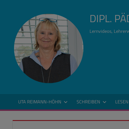
Zum
Inhalt
DIPL. P
springen
Lernvideos, Lehrerw
UTA REIMANN-HÖHN
SCHREIBEN
LESEN