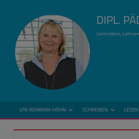
Zum
Inhalt
DIPL. P
springen
Lernvideos, Lehrerw
UTA REIMANN-HÖHN
SCHREIBEN
LESEN