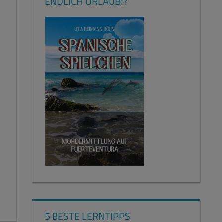
ENDLICH URLAUB!?
5 BESTE LERNTIPPS