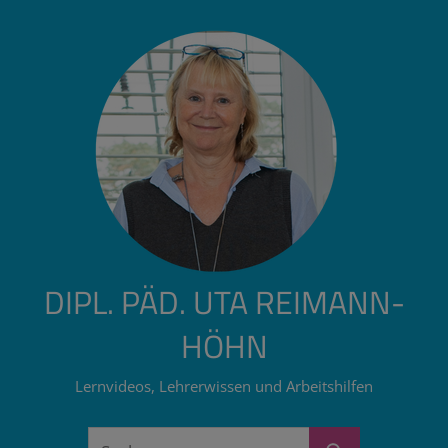
Zum
Inhalt
springen
DIPL. PÄD. UTA REIMANN-
HÖHN
Lernvideos, Lehrerwissen und Arbeitshilfen
Suchen