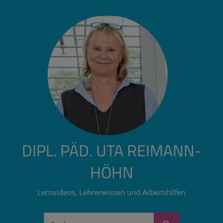
Zum
Inhalt
springen
DIPL. PÄD. UTA REIMANN-
HÖHN
Lernvideos, Lehrerwissen und Arbeitshilfen
Suchen