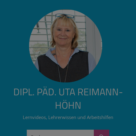
Zum
Inhalt
springen
DIPL. PÄD. UTA REIMANN-
HÖHN
Lernvideos, Lehrerwissen und Arbeitshilfen
Suchen