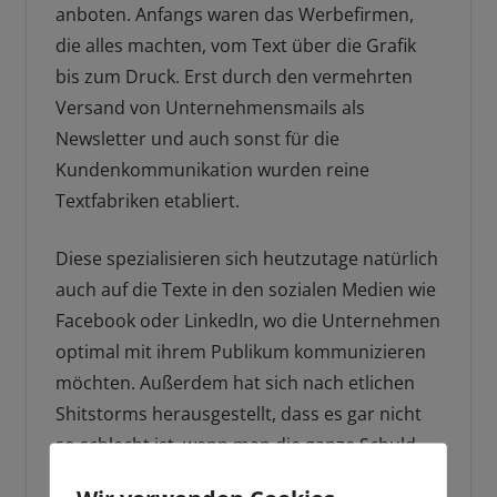
anboten. Anfangs waren das Werbefirmen,
die alles machten, vom Text über die Grafik
bis zum Druck. Erst durch den vermehrten
Versand von Unternehmensmails als
Newsletter und auch sonst für die
Kundenkommunikation wurden reine
Textfabriken etabliert.
Diese spezialisieren sich heutzutage natürlich
auch auf die Texte in den sozialen Medien wie
Facebook oder LinkedIn, wo die Unternehmen
optimal mit ihrem Publikum kommunizieren
möchten. Außerdem hat sich nach etlichen
Shitstorms herausgestellt, dass es gar nicht
so schlecht ist, wenn man die ganze Schuld
für ein schief gelaufenes Posting auf einen