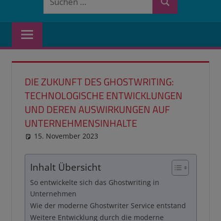
Suchen
nach:
DIE ZUKUNFT DES GHOSTWRITING:
TECHNOLOGISCHE ENTWICKLUNGEN
UND DEREN AUSWIRKUNGEN AUF
UNTERNEHMENSINHALTE
15. November 2023
reimannhoehn
PL erledigt
Inhalt Übersicht
So entwickelte sich das Ghostwriting in
Unternehmen
Wie der moderne Ghostwriter Service entstand
Weitere Entwicklung durch die moderne