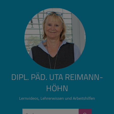
Zum
Inhalt
springen
DIPL. PÄD. UTA REIMANN-
HÖHN
Lernvideos, Lehrerwissen und Arbeitshilfen
Suchen