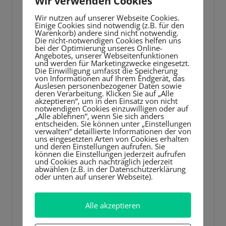
Wir verwenden Cookies
Ghostwriter Service schieben kann. Deswegen
Wir nutzen auf unserer Webseite Cookies.
nehmen heute fast alle mittleren und großen
Einige Cookies sind notwendig (z.B. für den
Unternehmen bei einem Ghostwriter Hilfe in
Warenkorb) andere sind nicht notwendig.
Die nicht-notwendigen Cookies helfen uns
Anspruch.
bei der Optimierung unseres Online-
Angebotes, unserer Webseitenfunktionen
und werden für Marketingzwecke eingesetzt.
Die Einwilligung umfasst die Speicherung
Weitere Entwicklung
von Informationen auf Ihrem Endgerät, das
Auslesen personenbezogener Daten sowie
durch die moderne
deren Verarbeitung. Klicken Sie auf „Alle
akzeptieren“, um in den Einsatz von nicht
notwendigen Cookies einzuwilligen oder auf
Technologie
„Alle ablehnen“, wenn Sie sich anders
entscheiden. Sie können unter „Einstellungen
verwalten“ detaillierte Informationen der von
uns eingesetzten Arten von Cookies erhalten
Zuletzt gab es einen riesigen Wirbel um die
und deren Einstellungen aufrufen. Sie
können die Einstellungen jederzeit aufrufen
künstliche Intelligenz, nachdem ChatGPT
und Cookies auch nachträglich jederzeit
abwählen (z.B. in der Datenschutzerklärung
gezeigt hat, dass auch eine Software großartig
oder unten auf unserer Webseite).
schriftlich kommunizieren kann. Das wäre
natürlich viel günstiger als Horden von
Alle akzeptieren
Mitarbeitern damit zu beschäftigen,