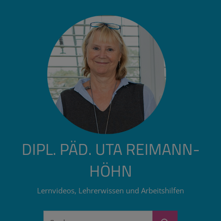
Zum
Inhalt
springen
DIPL. PÄD. UTA REIMANN-
HÖHN
Lernvideos, Lehrerwissen und Arbeitshilfen
Suchen