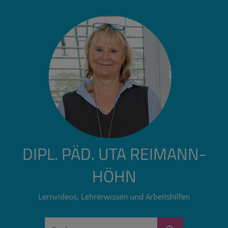
Zum
Inhalt
springen
DIPL. PÄD. UTA REIMANN-
HÖHN
Lernvideos, Lehrerwissen und Arbeitshilfen
Suchen