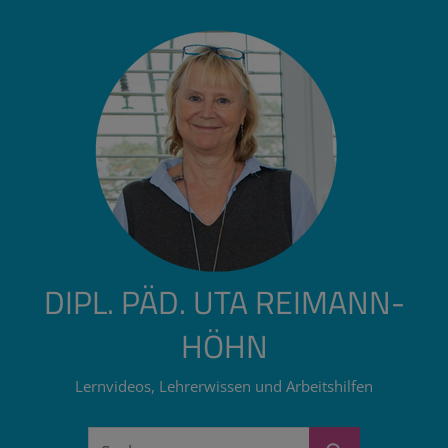
Zum
Inhalt
springen
DIPL. PÄD. UTA REIMANN-
HÖHN
Lernvideos, Lehrerwissen und Arbeitshilfen
Suchen